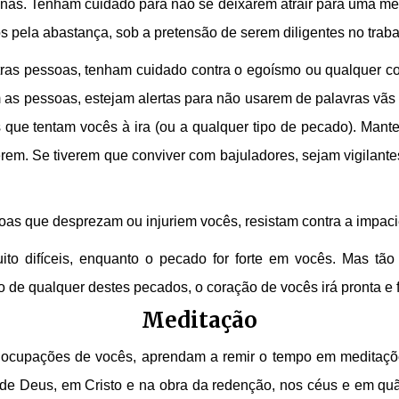
renas. Tenham cuidado para não se deixarem atrair para uma m
s pela abastança, sob a pretensão de serem diligentes no trab
ras pessoas, tenham cuidado contra o egoísmo ou qualquer co
om as pessoas, estejam alertas para não usarem de palavras vã
ue tentam vocês à ira (ou a qualquer tipo de pecado). Mant
uerem. Se tiverem que conviver com bajuladores, sejam vigilant
as que desprezam ou injuriem vocês, resistam contra a impaciê
ito difíceis, enquanto o pecado for forte em vocês. Mas tão
e qualquer destes pecados, o coração de vocês irá pronta e fa
Meditação
ocupações de vocês, aprendam a remir o tempo em meditaçõe
s de Deus, em Cristo e na obra da redenção, nos céus e em quã