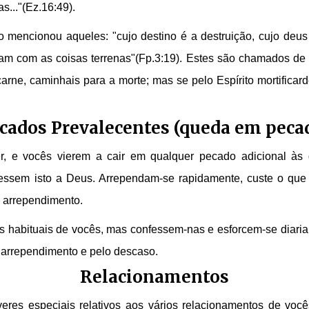
as..."(Ez.16:49).
mencionou aqueles: "cujo destino é a destruição, cujo deus é
am com as coisas terrenas"(Fp.3:19). Estes são chamados de i
rne, caminhais para a morte; mas se pelo Espírito mortificard
cados Prevalecentes (queda em peca
r, e vocês vierem a cair em qualquer pecado adicional às d
ssem isto a Deus. Arrependam-se rapidamente, custe o que 
 arrependimento.
 habituais de vocês, mas confessem-nas e esforcem-se diaria
e arrependimento e pelo descaso.
Relacionamentos
eres especiais relativos aos vários relacionamentos de voc