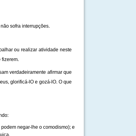
não sofra interrupções.
lhar ou realizar atividade neste
 fizerem.
sam verdadeiramente afirmar que
s, glorificá-lO e gozá-lO. O que
ndo:
 podem negar-lhe o comodismo); e
uiça.