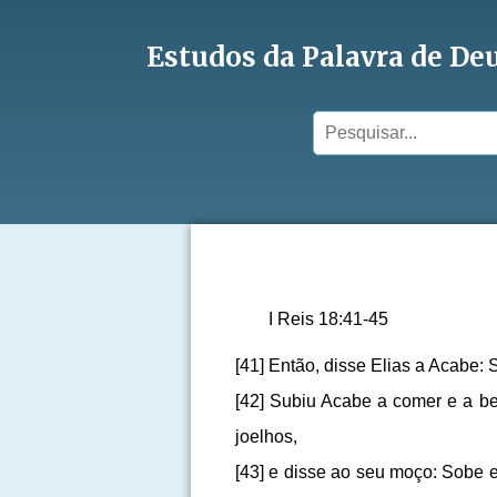
Estudos da Palavra de De
I Reis 18:41-45
[41] Então, disse Elias a Acabe:
[42] Subiu Acabe a comer e a beb
joelhos,
[43] e disse ao seu moço: Sobe e 