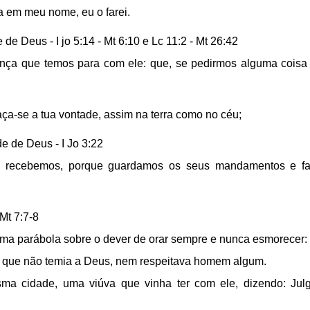
a em meu nome, eu o farei.
de Deus - I jo 5:14 - Mt 6:10 e Lc 11:2 - Mt 26:42
fiança que temos para com ele: que, se pedirmos alguma cois
 faça-se a tua vontade, assim na terra como no céu;
e de Deus - I Jo 3:22
le recebemos, porque guardamos os seus mandamentos e fa
 Mt 7:7-8
 uma parábola sobre o dever de orar sempre e nunca esmorecer:
iz que não temia a Deus, nem respeitava homem algum.
ma cidade, uma viúva que vinha ter com ele, dizendo: Ju