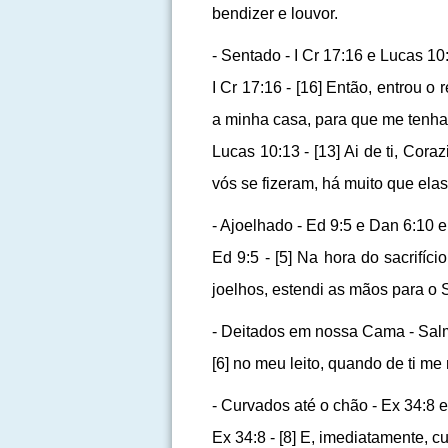
bendizer e louvor.
- Sentado - I Cr 17:16 e Lucas 10
I Cr 17:16 - [16] Então, entrou
a minha casa, para que me tenhas
Lucas 10:13 - [13] Ai de ti, Cor
vós se fizeram, há muito que ela
- Ajoelhado - Ed 9:5 e Dan 6:10 e
Ed 9:5 - [5] Na hora do sacrifí
joelhos, estendi as mãos para 
- Deitados em nossa Cama - Sal
[6] no meu leito, quando de ti me 
- Curvados até o chão - Ex 34:8 
Ex 34:8 - [8] E, imediatamente, c