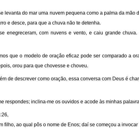
e se levanta do mar uma nuvem pequena como a palma da mão 
arro e desce, para que a chuva não te detenha.
se enegreceram, com nuvens e vento, e caiu grande chuva. 
emos que o modelo de oraçâo eficaz pode ser comparado a or
pois, orou para que chovesse e choveu.
além de descrever como oração, essa conversa com Deus é ch
u me respondes; inclina-me os ouvidos e acode às minhas palavra
:26,
m filho, ao qual pôs o nome de Enos; daí se começou a invo