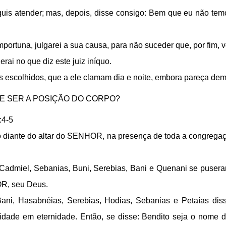
 quis atender; mas, depois, disse consigo: Bem que eu não t
mportuna, julgarei a sua causa, para não suceder que, por fim,
rai no que diz este juiz iníquo.
eus escolhidos, que a ele clamam dia e noite, embora pareça d
E SER A POSIÇÃO DO CORPO?
:4-5
ão diante do altar do SENHOR, na presença de toda a congregaç
, Cadmiel, Sebanias, Buni, Serebias, Bani e Quenani se pusera
R, seu Deus.
Bani, Hasabnéias, Serebias, Hodias, Sebanias e Petaías dis
ade em eternidade. Então, se disse: Bendito seja o nome da 