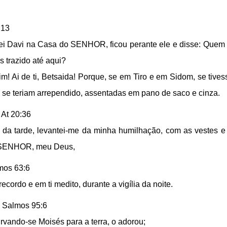
:13
 o rei Davi na Casa do SENHOR, ficou perante ele e disse: Qu
 trazido até aqui?
azim! Ai de ti, Betsaida! Porque, se em Tiro e em Sidom, se ti
s se teriam arrependido, assentadas em pano de saco e cinza.
 At 20:36
cio da tarde, levantei-me da minha humilhação, com as vestes 
o SENHOR, meu Deus,
mos 63:6
recordo e em ti medito, durante a vigília da noite.
e Salmos 95:6
urvando-se Moisés para a terra, o adorou;