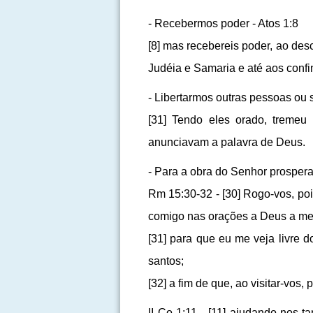
- Recebermos poder - Atos 1:8
[8] mas recebereis poder, ao des
Judéia e Samaria e até aos confin
- Libertarmos outras pessoas ou s
[31] Tendo eles orado, tremeu 
anunciavam a palavra de Deus.
- Para a obra do Senhor prosperar
Rm 15:30-32 - [30] Rogo-vos, poi
comigo nas orações a Deus a meu
[31] para que eu me veja livre 
santos;
[32] a fim de que, ao visitar-vo
II Co 1:11 - [11] ajudando-nos 