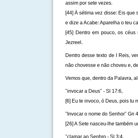
assim por sete vezes.
[44] À sétima vez disse: Eis qu
e dize a Acabe: Aparelha o teu c
[45] Dentro em pouco, os céus 
Jezreel.
Dentro desse texto de I Reis, v
não chovesse e não choveu e, de
Vemos que, dentro da Palavra, 
"invocar a Deus" - Sl 17:6,
[6] Eu te invoco, ó Deus, pois t
"Invocar o nome do Senhor" Gn 4
[26] A Sete nasceu-lhe também u
"clamar ao Senhro - Sl 3:4,