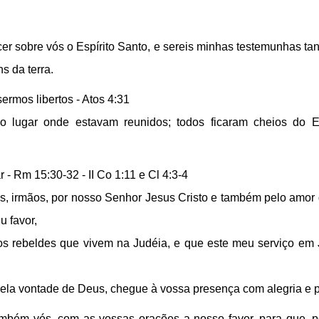
cer sobre vós o Espírito Santo, e sereis minhas testemunhas 
s da terra.
ermos libertos - Atos 4:31
o lugar onde estavam reunidos; todos ficaram cheios do Es
 - Rm 15:30-32 - II Co 1:11 e Cl 4:3-4
s, irmãos, por nosso Senhor Jesus Cristo e também pelo amor d
 favor,
dos rebeldes que vivem na Judéia, e que este meu serviço em
s, pela vontade de Deus, chegue à vossa presença com alegria e
também vós, com as vossas orações a nosso favor, para que, 