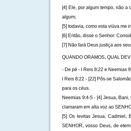
[4] Ele, por algum tempo, não a
algum;
[5] todavia, como esta viúva me i
[6] Então, disse o Senhor: Conside
[7] Não fará Deus justiça aos s
QUANDO ORAMOS, QUAL DEV
- De pé - I Reis 8:22 e Neemias 9
I Reis 8:22 - [22] Pôs-se Salom
para os céus.
Neemias 9:4-5 - [4] Jesua, Bani
clamaram em alta voz ao SENHO
[5] Os levitas Jesua, Cadmiel, 
SENHOR, vosso Deus, de eternid