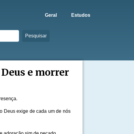
Geral
Estudos
Pesquisar
a Deus e morrer
resença.
to Deus exige de cada um de nós
de adoração sim de pecado.