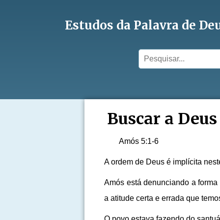
Estudos da Palavra de De
Buscar a Deus 
Amós 5:1-6
A ordem de Deus é implícita nes
Amós está denunciando a forma 
a atitude certa e errada que temo
O povo estava fazendo do santuá